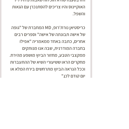
האוקיינוס ​​והיו צריכים להסתנכרן עם הגאות 
והשפל.
כריסטיאן נורת'רופ, MD המחברת של "גופה 
של אישה תבונתה של אישה" וספרים רבים 
אחרים, כתבה באחד ממאמריה "אפילו 
בחברה המודרנית, שבה אנו מנותקים 
ממקצבי הטבע, מחזור הביוץ מושפע מהירח. 
מחקרים הראו ששיעורי השיא של ההתעברות 
וככל הנראה הביוץ מתרחשים בירח המלא או 
יום קודם לכן."
במהלך הירח החדש, מספר גדל של נשים 
יתחיל את הדימום שלהן והיא מסבירה זאת 
כיוון שהירח שולט בזרימה ובנוזלים, באוקיינוס ​​
ובנוזלים בודדים, כך שהוא משפיע גם עלינו. 
במחקר אחד של 2000 נשים עם מחזורים לא 
סדירים, יותר ממחציתן השיגו מחזור של 29 
ימים כשהן ישנו עם אור דולק ליד מיטתן 