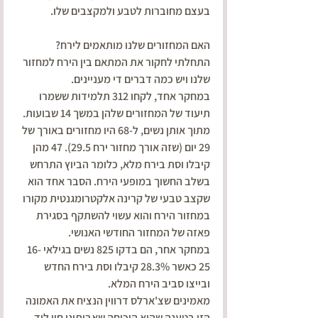
בעצם מחוברות לטבע ולמקצבים שלו.
האם המחזורים שלנו מותאמים לירח?
התחלתי לחקור את המתאם בין הירח למחזור 
שלנו ויש כמה דברים די מעניינים.
במחקר אחד, לקחו 312 תלמידות ששמרו 
תיעוד של המחזורים שלהן במשך 14 שבועות. 
מתוך אותן נשים, ל-68 היו מחזורים באורך של 
29 יום (שזה אורך מחזור ירח 29.5). 47 מהן 
קיבלו וסת בירח מלא, כלומר הביוץ התרחש 
בשלב החשוך במופעי הירח. הסבר אחד הוא 
שקצב טבעי של קרינה אלקטרומגנטית מקורו 
במחזור הירח והוא עשוי להשתקף בסגירת 
פאזה של המחזור החודשי האנושי.
במחקר אחר, הם בדקו 825 נשים בגילאי 16-
25 כאשר 28.3% קיבלו וסת בירח החדש 
ובייצו סביב הירח המלא.
מאמינים שצ'ארלס דרווין הנציח את האמונה 
הזו בטענה שהיא הוכיחה שאבותינו חיו ליד 