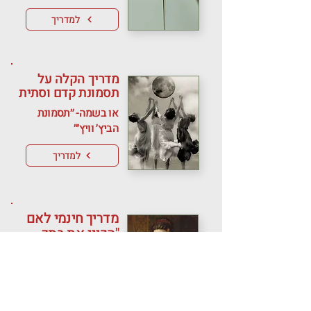
למדריך
מדריך הקלה על
תסמונת קדם וסתית
או בשמה- ״תסמונת
הביץ׳ וויץ׳״
למדריך
מדריך חינמי לאם
"הכיני את בתך
לגיל ההתבגרות"
למדריך